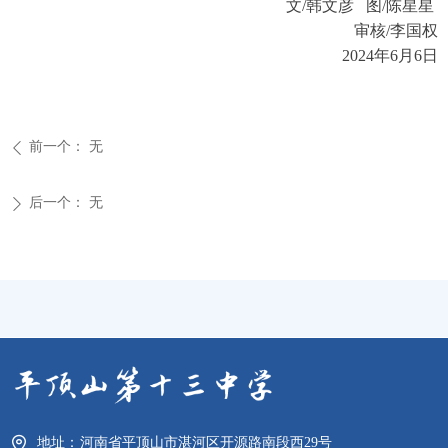
文/韩文彦 图/陈星星
审核/李国权
2024年6月6日
前一个：
无
ꄴ
后一个：
无
ꄲ
地址：
河南省平顶山市湛河区开源路南段西29号